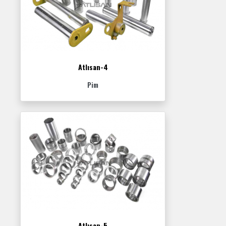
Atlısan-4
Pim
Atlısan-5