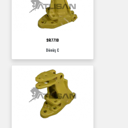
9R7710
Dönüş C