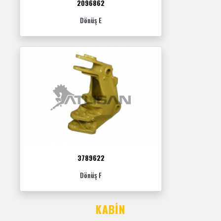
2096862
Dönüş E
3789622
Dönüş F
KABIN