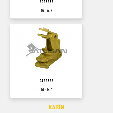
2096862
Dönüş E
3789622
Dönüş F
KABIN