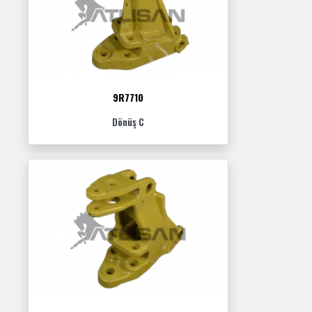
9R7710
Dönüş C