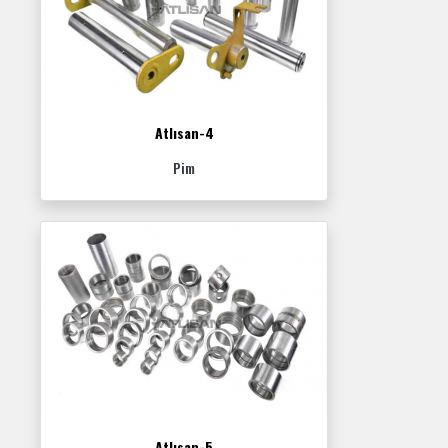
Atlısan-4
Pim
Atlısan-5