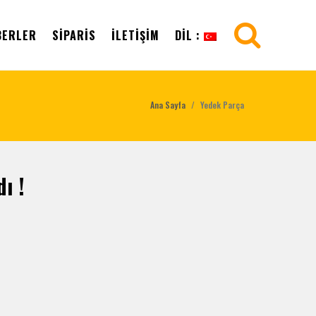
BERLER
SIPARIS
İLETIŞIM
DIL :
Ana Sayfa
Yedek Parça
ı !