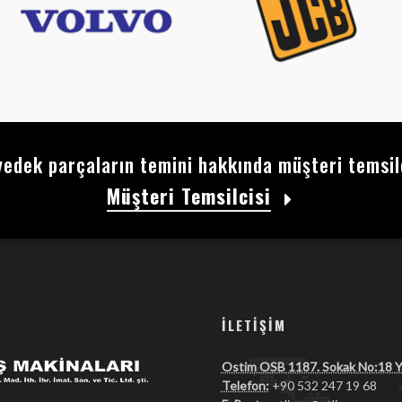
edek parçaların temini hakkında müşteri temsilci
Müşteri Temsilcisi
İLETIŞIM
Ostim OSB 1187. Sokak No:18 Ye
Telefon:
+90 532 247 19 68