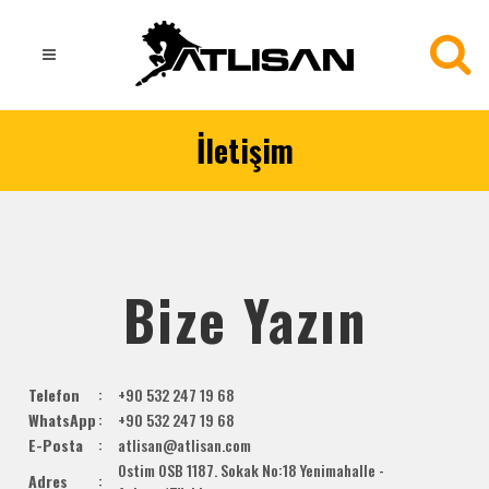
İletişim
Bize Yazın
Telefon
:
+90 532 247 19 68
WhatsApp
:
+90 532 247 19 68
E-Posta
:
atlisan@atlisan.com
Ostim OSB 1187. Sokak No:18 Yenimahalle -
Adres
: