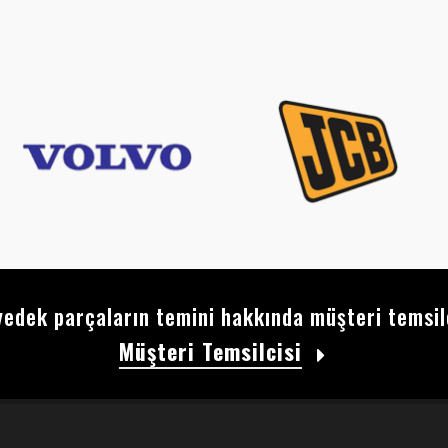
edek parçaların temini hakkında müşteri temsilci
Müşteri Temsilcisi